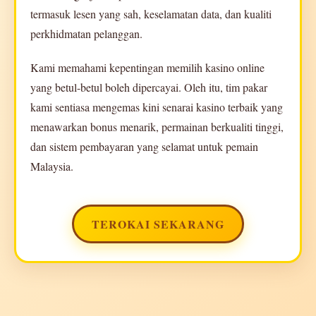
termasuk lesen yang sah, keselamatan data, dan kualiti
perkhidmatan pelanggan.
Kami memahami kepentingan memilih kasino online
yang betul-betul boleh dipercayai. Oleh itu, tim pakar
kami sentiasa mengemas kini senarai kasino terbaik yang
menawarkan bonus menarik, permainan berkualiti tinggi,
dan sistem pembayaran yang selamat untuk pemain
Malaysia.
TEROKAI SEKARANG