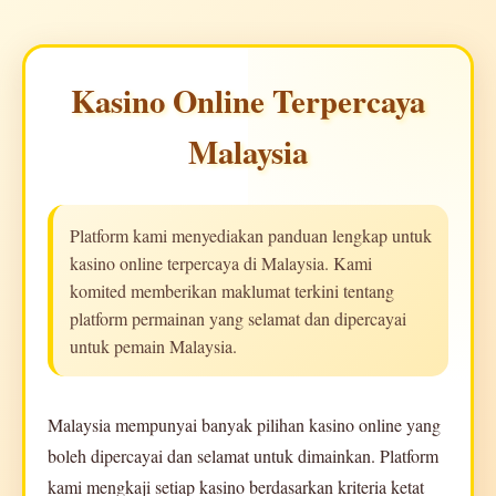
Kasino Online Terpercaya
Malaysia
Platform kami menyediakan panduan lengkap untuk
kasino online terpercaya di Malaysia. Kami
komited memberikan maklumat terkini tentang
platform permainan yang selamat dan dipercayai
untuk pemain Malaysia.
Malaysia mempunyai banyak pilihan kasino online yang
boleh dipercayai dan selamat untuk dimainkan. Platform
kami mengkaji setiap kasino berdasarkan kriteria ketat