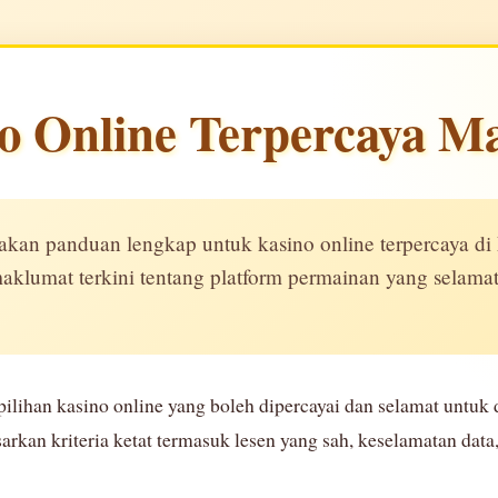
o Online Terpercaya Ma
akan panduan lengkap untuk kasino online terpercaya di
klumat terkini tentang platform permainan yang selamat
lihan kasino online yang boleh dipercayai dan selamat untuk
arkan kriteria ketat termasuk lesen yang sah, keselamatan data