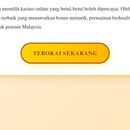
milih kasino online yang betul-betul boleh dipercayai. Oleh 
 terbaik yang menawarkan bonus menarik, permainan berkualiti
uk pemain Malaysia.
TEROKAI SEKARANG