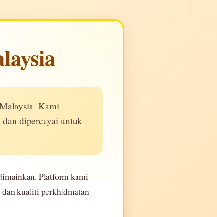
laysia
 Malaysia. Kami
 dan dipercayai untuk
 dimainkan. Platform kami
, dan kualiti perkhidmatan