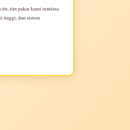
itu, tim pakar kami sentiasa
 tinggi, dan sistem